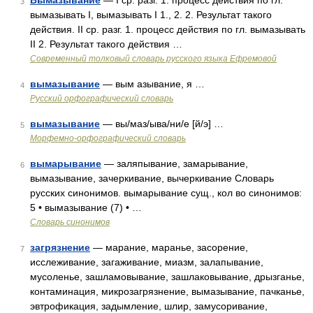
Вымазывание
— I ср. разг. 1. процесс действия по гл.
3
вымазывать I, вымазывать I 1., 2. 2. Результат такого
действия. II ср. разг. 1. процесс действия по гл. вымазывать
II 2. Результат такого действия …
Современный толковый словарь русского языка Ефремовой
вымазывание
— вым азывание, я …
4
Русский орфографический словарь
вымазывание
— вы/маз/ыва/ни/е [й/э] …
5
Морфемно-орфографический словарь
вымарывание
— заляпывание, замарывание,
6
вымазывание, зачеркивание, вычеркивание Словарь
русских синонимов. вымарывание сущ., кол во синонимов:
5 • вымазывание (7) • …
Словарь синонимов
загрязнение
— марание, маранье, засорение,
7
исслеживание, загаживание, миазм, залапывание,
мусоленье, зашламовывание, зашлаковывание, дрызганье,
контаминация, микрозагрязнение, вымазывание, пачканье,
эвтрофикация, задымление, шлир, замусоривание,