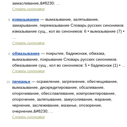
замасливание,&#8230; …
Словарь синонимов
измазывание
— вымазывание, заляпывание,
8
замарывание, перемазывание Словарь русских синонимов.
измазывание сущ., кол во синонимов: 6 • вымазывание (7) •
…
Словарь синонимов
обмазывание
— покрытие, бадижонаж, обмазка,
9
вымазывание, покрывание Словарь русских синонимов.
обмазывание сущ., кол во синонимов: 5 • бадижонаж (1) • …
Словарь синонимов
пачканье
— осрамление, загрязнение, обесчещивание,
10
вымазывание, дискредитирование, обсаливание,
опорочивание, обесславливание, компрометирование,
опорочение, заляпывание, замусоливание, марание,
чернение, заслеживание, мазанье, опозорение,
очернение,&#8230; …
Словарь синонимов