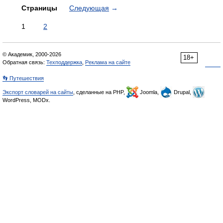
Страницы
Следующая
→
1
2
© Академик, 2000-2026
18+
Обратная связь:
Техподдержка
,
Реклама на сайте
👣 Путешествия
Экспорт словарей на сайты
, сделанные на PHP,
Joomla,
Drupal,
WordPress, MODx.